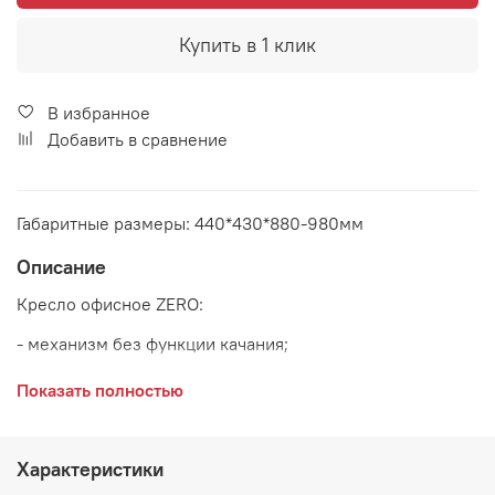
Купить в 1 клик
В избранное
Добавить в сравнение
Габаритные размеры: 440*430*880-980мм
Описание
Кресло офисное ZERO:
- механизм без функции качания;
- полиуретановые ролики (подходят для паркета и
Показать полностью
ламината);
- максимальная нагрузка 100 кг
Характеристики
Основание:
хром