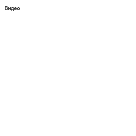
Видео
Габаритные размеры:
ширина 440 мм
глубина 430 мм