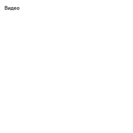
Видео
Габаритные размеры:
ширина 440 мм
глубина 430 мм