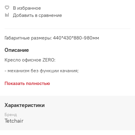
В избранное
Добавить в сравнение
Габаритные размеры: 440*430*880-980мм
Описание
Кресло офисное ZERO:
- механизм без функции качания;
- полиуретановые ролики (подходят для паркета и
Показать полностью
ламината);
- максимальная нагрузка 100 кг
Характеристики
Основание:
хром
Бренд
Tetchair