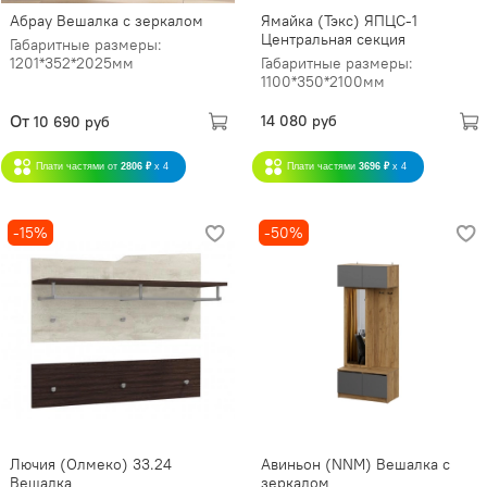
Абрау Вешалка с зеркалом
Ямайка (Тэкс) ЯПЦС-1
Центральная секция
Габаритные размеры:
1201*352*2025мм
Габаритные размеры:
1100*350*2100мм
От
14 080 руб
10 690 руб
Плати частями от
2806 ₽
x 4
Плати частями
3696 ₽
x 4
-15%
-50%
Лючия (Олмеко) 33.24
Авиньон (NNM) Вешалка с
Вешалка
зеркалом