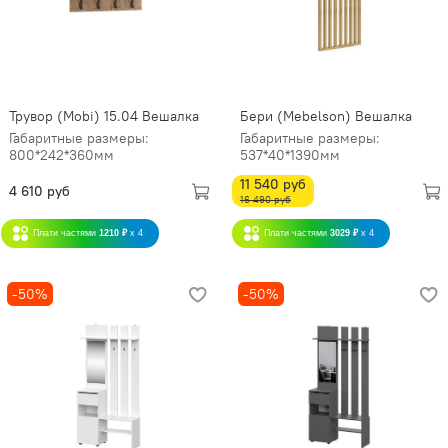
Трувор (Mobi) 15.04 Вешалка
Бери (Mebelson) Вешалка
Габаритные размеры:
Габаритные размеры:
800*242*360мм
537*40*1390мм
11 540 руб
4 610 руб
16 490 руб
Плати частями
1210 ₽
x 4
Плати частями
3029 ₽
x 4
-50%
-50%