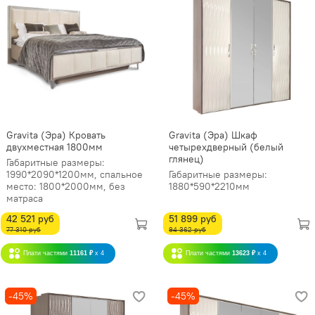
Gravita (Эра) Кровать
Gravita (Эра) Шкаф
двухместная 1800мм
четырехдверный (белый
глянец)
Габаритные размеры:
1990*2090*1200мм, спальное
Габаритные размеры:
место: 1800*2000мм, без
1880*590*2210мм
матраса
42 521 руб
51 899 руб
77 310 руб
94 362 руб
Плати частями
11161 ₽
x 4
Плати частями
13623 ₽
x 4
-45%
-45%