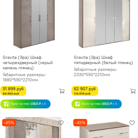
Gravita (Эра) Шкаф
Gravita (Эра) Шкаф
четырехдверный (серый
пятидверный (белый глянец)
камень глянец)
Габаритные размеры:
Габаритные размеры:
2330*590*2210мм
1880*590*2210мм
51 899 руб
62 907 руб
94 362 руб
114 376 руб
Плати частями
13623 ₽
x 4
Плати частями
16513 ₽
x 4
-45%
-45%