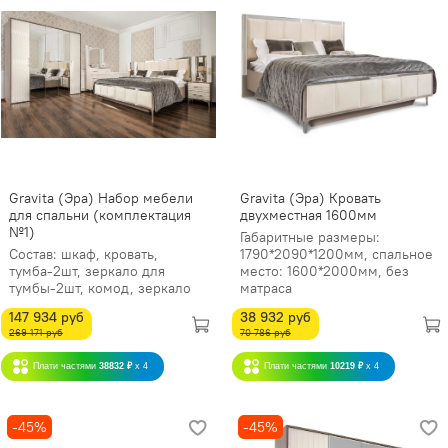
Gravita (Эра) Набор мебели
Gravita (Эра) Кровать
для спальни (комплектация
двухместная 1600мм
№1)
Габаритные размеры:
Состав: шкаф, кровать,
1790*2090*1200мм, спальное
тумба-2шт, зеркало для
место: 1600*2000мм, без
тумбы-2шт, комод, зеркало
матраса
147 934 руб
38 932 руб
269 171 руб
70 786 руб
Плати частями
38832 ₽
x 4
Плати частями
10219 ₽
x 4
-45%
-45%