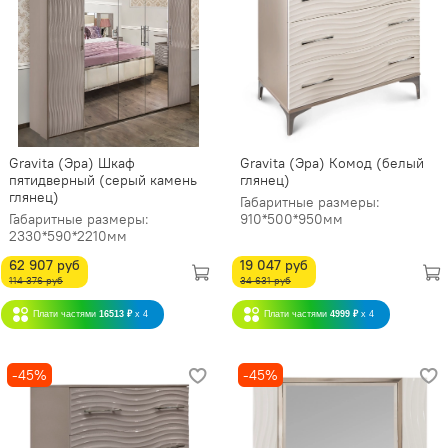
Gravita (Эра) Шкаф
Gravita (Эра) Комод (белый
пятидверный (серый камень
глянец)
глянец)
Габаритные размеры:
Габаритные размеры:
910*500*950мм
2330*590*2210мм
62 907 руб
19 047 руб
114 376 руб
34 631 руб
Плати частями
16513 ₽
x 4
Плати частями
4999 ₽
x 4
-45%
-45%