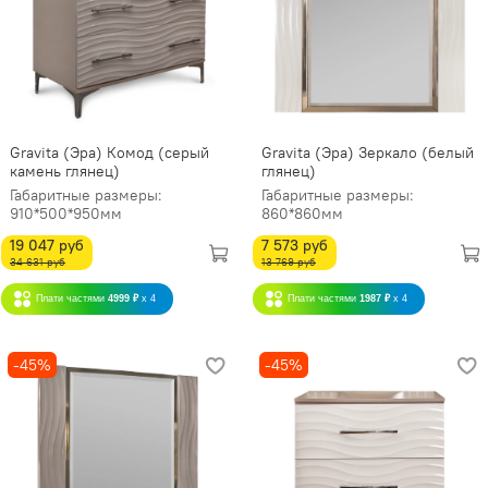
Gravita (Эра) Комод (серый
Gravita (Эра) Зеркало (белый
камень глянец)
глянец)
Габаритные размеры:
Габаритные размеры:
910*500*950мм
860*860мм
19 047 руб
7 573 руб
34 631 руб
13 769 руб
Плати частями
4999 ₽
x 4
Плати частями
1987 ₽
x 4
-45%
-45%