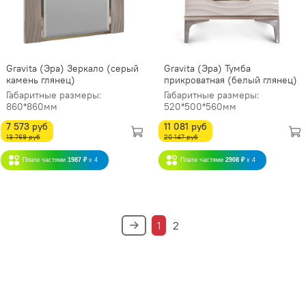
Gravita (Эра) Зеркало (серый
Gravita (Эра) Тумба
камень глянец)
прикроватная (белый глянец)
Габаритные размеры:
Габаритные размеры:
860*860мм
520*500*560мм
7 573 руб
11 081 руб
13 769 руб
20 147 руб
Плати частями
1987 ₽
x 4
Плати частями
2908 ₽
x 4
1
2