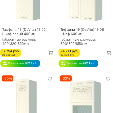
Тиффани-19 (DaVita) 19.05
Тиффани-19 (DaVita) 19.06
Шкаф левый 400мм
Шкаф 600мм
Габаритные размеры:
Габаритные размеры:
400*320*850мм
600*320*850мм
17 794 руб
24 213 руб
25 420 руб
34 590 руб
Плати частями
4670 ₽
x 4
Плати частями
6355 ₽
x 4
-30%
-30%