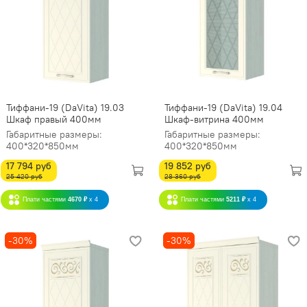
Тиффани-19 (DaVita) 19.03
Тиффани-19 (DaVita) 19.04
Шкаф правый 400мм
Шкаф-витрина 400мм
Габаритные размеры:
Габаритные размеры:
400*320*850мм
400*320*850мм
17 794 руб
19 852 руб
25 420 руб
28 360 руб
Плати частями
4670 ₽
x 4
Плати частями
5211 ₽
x 4
-30%
-30%