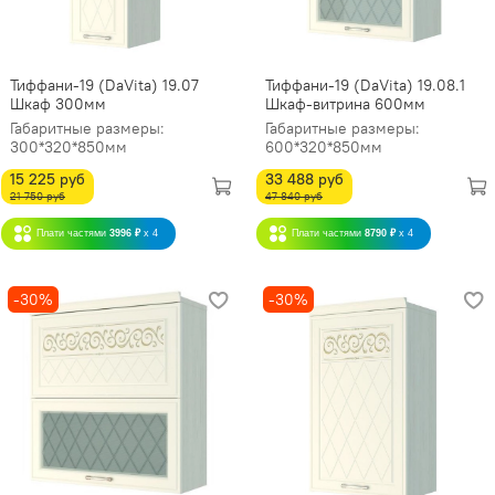
Тиффани-19 (DaVita) 19.07
Тиффани-19 (DaVita) 19.08.1
Шкаф 300мм
Шкаф-витрина 600мм
Габаритные размеры:
Габаритные размеры:
300*320*850мм
600*320*850мм
15 225 руб
33 488 руб
21 750 руб
47 840 руб
Плати частями
3996 ₽
x 4
Плати частями
8790 ₽
x 4
-30%
-30%