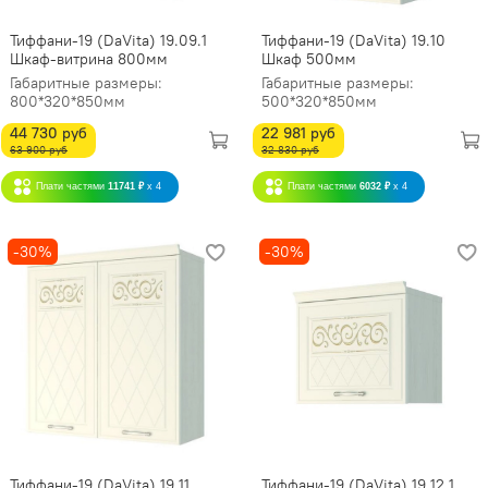
Тиффани-19 (DaVita) 19.09.1
Тиффани-19 (DaVita) 19.10
Шкаф-витрина 800мм
Шкаф 500мм
Габаритные размеры:
Габаритные размеры:
800*320*850мм
500*320*850мм
44 730 руб
22 981 руб
63 900 руб
32 830 руб
Плати частями
11741 ₽
x 4
Плати частями
6032 ₽
x 4
-30%
-30%
Тиффани-19 (DaVita) 19.11
Тиффани-19 (DaVita) 19.12.1