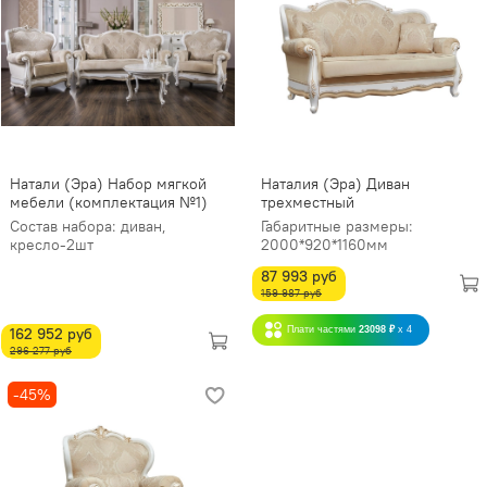
Натали (Эра) Набор мягкой
Наталия (Эра) Диван
мебели (комплектация №1)
трехместный
Состав набора: диван,
Габаритные размеры:
кресло-2шт
2000*920*1160мм
87 993 руб
159 987 руб
162 952 руб
Плати частями
23098 ₽
x 4
296 277 руб
-45%