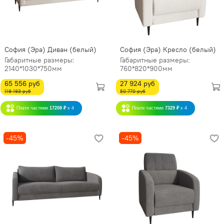
София (Эра) Диван (белый)
София (Эра) Кресло (белый)
Габаритные размеры:
Габаритные размеры:
2140*1030*750мм
760*820*900мм
65 556 руб
27 924 руб
119 193 руб
50 770 руб
Плати частями
17208 ₽
x 4
Плати частями
7329 ₽
x 4
-45%
-45%