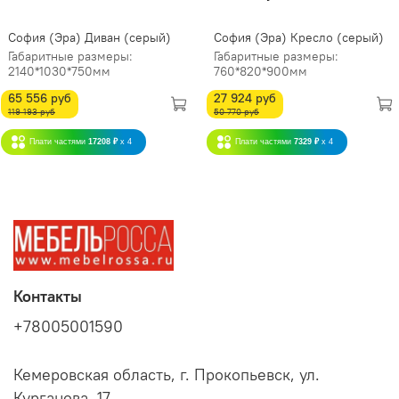
София (Эра) Диван (серый)
София (Эра) Кресло (серый)
Габаритные размеры:
Габаритные размеры:
2140*1030*750мм
760*820*900мм
65 556 руб
27 924 руб
119 193 руб
50 770 руб
Плати частями
17208 ₽
x 4
Плати частями
7329 ₽
x 4
Контакты
+78005001590
Кемеровская область, г. Прокопьевск, ул.
Курганова, 17