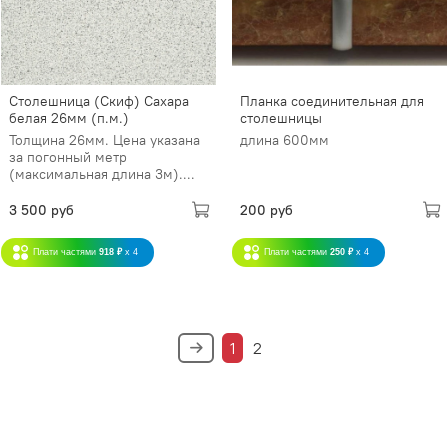
Столешница (Скиф) Сахара
Планка соединительная для
белая 26мм (п.м.)
столешницы
Толщина 26мм. Цена указана
длина 600мм
за погонный метр
(максимальная длина 3м)....
3 500 руб
200 руб
Плати частями
918 ₽
x 4
Плати частями
250 ₽
x 4
1
2