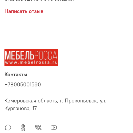
Написать отзыв
Дополнительно рекомендуется приобрести комплект
заглушек (в комплект не входит)
Производитель:
Контакты
Компания Poli- Eco Искусственные материалы Об. с о. о.
+78005001590
(Польша)
Кемеровская область, г. Прокопьевск, ул.
Курганова, 17