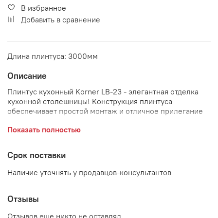
В избранное
Добавить в сравнение
Длина плинтуса: 3000мм
Описание
Плинтус кухонный Korner LB-23 - элегантная отделка
кухонной столешницы! Конструкция плинтуса
обеспечивает простой монтаж и отличное прилегание
как к столешнице, так и к стене.
Показать полностью
Плинтус серии Kornrn LB-23 имеет Аттестат гигиены
Национального института общественного
Срок поставки
здравоохранения (Польша)
Наличие уточнять у продавцов-консультантов
Отзывы
Отзывов еще никто не оставлял