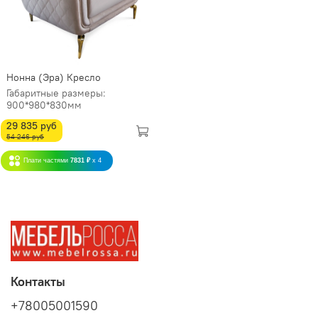
Нонна (Эра) Кресло
Габаритные размеры:
900*980*830мм
29 835 руб
54 246 руб
Плати частями
7831 ₽
x 4
Контакты
+78005001590