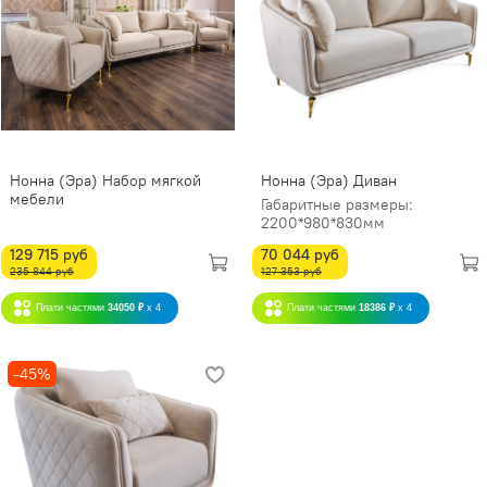
Нонна (Эра) Набор мягкой
Нонна (Эра) Диван
мебели
Габаритные размеры:
2200*980*830мм
129 715 руб
70 044 руб
235 844 руб
127 353 руб
Плати частями
34050 ₽
x 4
Плати частями
18386 ₽
x 4
-45%