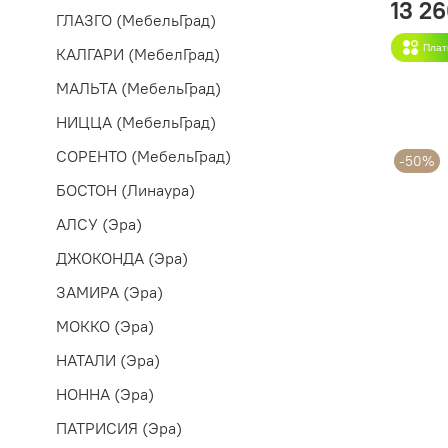
13 2
ГЛАЗГО (МебельГрад)
Плат
КАЛГАРИ (МебелГрад)
МАЛЬТА (МебельГрад)
НИЦЦА (МебельГрад)
СОРЕНТО (МебельГрад)
-50%
БОСТОН (Линаура)
АЛСУ (Эра)
ДЖОКОНДА (Эра)
ЗАМИРА (Эра)
МОККО (Эра)
НАТАЛИ (Эра)
НОННА (Эра)
ПАТРИСИЯ (Эра)