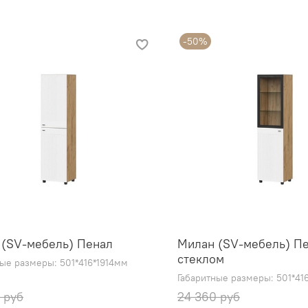
-50%
 (SV-мебель) Пенал
Милан (SV-мебель) Пе
стеклом
ные размеры: 501*416*1914мм
Габаритные размеры: 501*41
 руб
24 360 руб