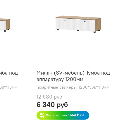
мба под
Милан (SV-мебель) Тумба под
аппаратуру 1200мм
368*418мм
Габаритные размеры: 1200*368*418мм
12 680 руб
6 340 руб
1664 ₽
x 4
Плати частями