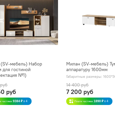
 (SV-мебель) Набор
Милан (SV-мебель) Ту
 для гостиной
аппаратуру 1600мм
ектация №1)
Габаритные размеры: 1600*
 руб
14 400 руб
50 руб
7 200 руб
9384 ₽
x 4
1890 ₽
x 4
и частями
Плати частями