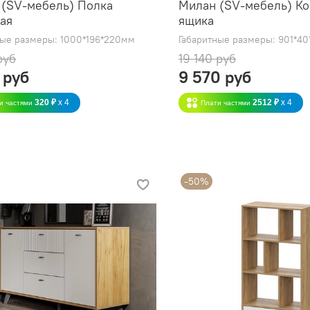
 (SV-мебель) Полка
Милан (SV-мебель) Ко
ая
ящика
ные размеры: 1000*196*220мм
Габаритные размеры: 901*40
руб
19 140 руб
 руб
9 570 руб
320 ₽
x 4
2512 ₽
x 4
и частями
Плати частями
-50%