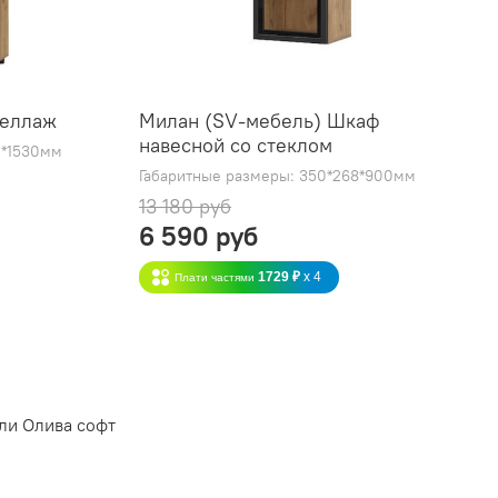
теллаж
Милан (SV-мебель) Шкаф
навесной со стеклом
1*1530мм
Габаритные размеры: 350*268*900мм
13 180 руб
6 590 руб
1729 ₽
x 4
Плати частями
ли Олива софт