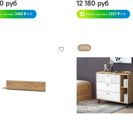
60 руб
12 180 руб
3480 ₽
x 4
3197 ₽
x 4
и частями
Плати частями
-50%