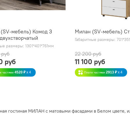
(SV-мебель) Комод 3
Милан (SV-мебель) С
двухстворчатый
Габаритные размеры: 701*35
ные размеры: 1301*401*761мм
 руб
22 200 руб
0 руб
11 100 руб
4520 ₽
x 4
2913 ₽
x 4
и частями
Плати частями
ная гостиная МИЛАН с матовыми фасадами в Белом цвете, и