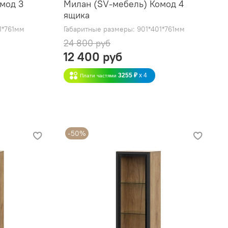
мод 3
Милан (SV-мебель) Комод 4
ящика
1*761мм
Габаритные размеры: 901*401*761мм
24 800 руб
12 400 руб
3255 ₽
x 4
Плати частями
-50%