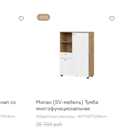
-50%
нал со
Милан (SV-мебель) Тумба
многофункциональная
6*1914мм
Габаритные размеры: 901*416*1286мм
25 700 руб