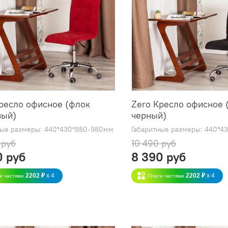
ресло офисное (флок
Zero Кресло офисное 
вый)
черный)
ные размеры: 440*430*880-980мм
Габаритные размеры: 440*4
 руб
10 490 руб
0 руб
8 390 руб
2202 ₽
x 4
2202 ₽
x 4
и частями
Плати частями