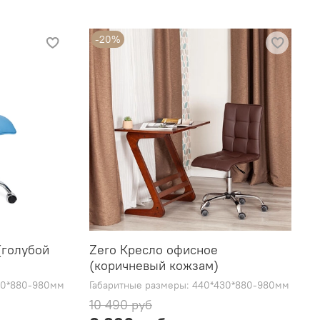
-20%
(голубой
Zero Кресло офисное
(коричневый кожзам)
30*880-980мм
Габаритные размеры: 440*430*880-980мм
10 490 руб