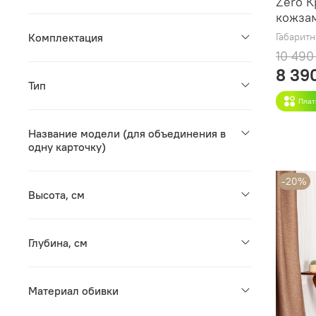
Zero К
кожза
Габарит
Комплектация
10 490
8 39
Тип
Плат
Название модели (для объединения в
одну карточку)
-20%
Высота, см
Глубина, см
Материал обивки