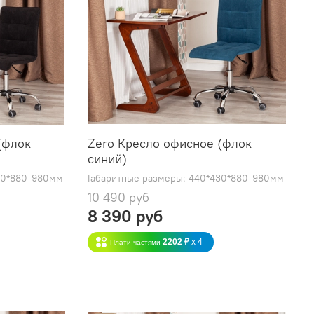
(флок
Zero Кресло офисное (флок
синий)
30*880-980мм
Габаритные размеры: 440*430*880-980мм
10 490 руб
8 390 руб
2202 ₽
x 4
Плати частями