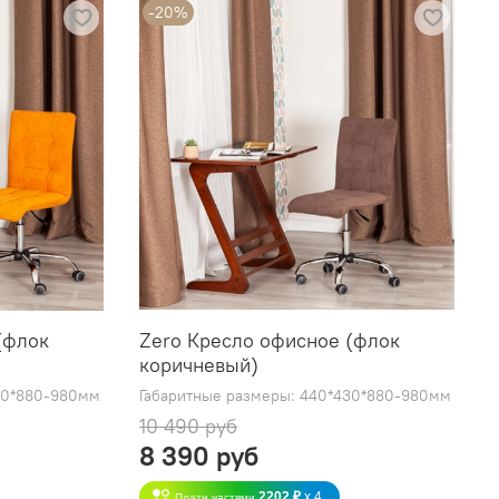
-20%
(флок
Zero Кресло офисное (флок
коричневый)
30*880-980мм
Габаритные размеры: 440*430*880-980мм
10 490 руб
8 390 руб
2202 ₽
x 4
Плати частями