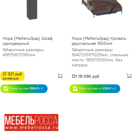
Нора (МебельГрад) Шкаф
Нора (МебельГрад) Кровать
однодверный
двуспальная 1600мм
Габаритные размеры:
Габаритные размеры:
495*530*2160мм
1640*2105*1025мм, спальное
место: 1600*2000мм, без
матраса
21 321 руб
От
18 090 руб
23 690 руб
Плати частями
5596 ₽
x 4
Плати частями от
4748 ₽
x 4