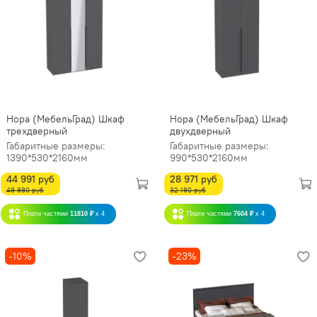
Нора (МебельГрад) Шкаф
Нора (МебельГрад) Шкаф
трехдверный
двухдверный
Габаритные размеры:
Габаритные размеры:
1390*530*2160мм
990*530*2160мм
44 991 руб
28 971 руб
49 990 руб
32 190 руб
Плати частями
11810 ₽
x 4
Плати частями
7604 ₽
x 4
-10%
-23%