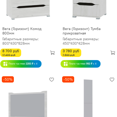
Вега (Горизонт) Комод
Вега (Горизонт) Тумба
800мм
прикроватная
Габаритные размеры:
Габаритные размеры:
800*430*828мм
450*430*428мм
8 700 руб
3 780 руб
17 400 руб
7 560 руб
Плати частями
2283 ₽
x 4
Плати частями
992 ₽
x 4
-50%
-50%