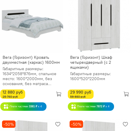
Вега (Горизонт) Кровать
Вега (Горизонт) Шкаф
двухместная (каркас) 1600мм
четырехдверный (с 2
ящиками)
Габаритные размеры:
1634*2058*876мм, спальное
Габаритные размеры:
место: 1600*2000мм, без
1600*520*2200мм
основания, без матраса...
12 880 руб
29 990 руб
25 760 руб
59 980 руб
Плати частями
3381 ₽
x 4
Плати частями
7872 ₽
x 4
-50%
-50%