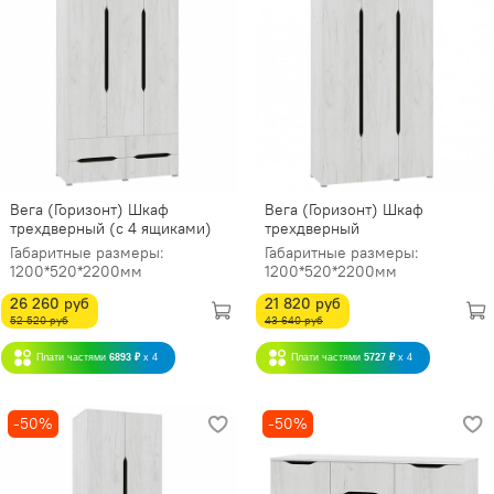
Вега (Горизонт) Шкаф
Вега (Горизонт) Шкаф
трехдверный (с 4 ящиками)
трехдверный
Габаритные размеры:
Габаритные размеры:
1200*520*2200мм
1200*520*2200мм
26 260 руб
21 820 руб
52 520 руб
43 640 руб
Плати частями
6893 ₽
x 4
Плати частями
5727 ₽
x 4
-50%
-50%