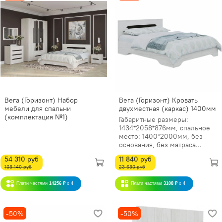
Вега (Горизонт) Набор
Вега (Горизонт) Кровать
мебели для спальни
двухместная (каркас) 1400мм
(комплектация №1)
Габаритные размеры:
1434*2058*876мм, спальное
место: 1400*2000мм, без
основания, без матраса...
54 310 руб
11 840 руб
108 140 руб
23 680 руб
Плати частями
14256 ₽
x 4
Плати частями
3108 ₽
x 4
-50%
-50%