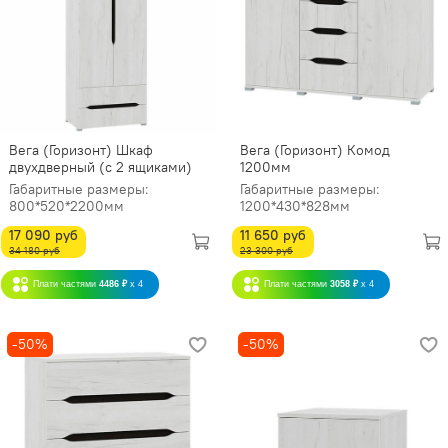
Вега (Горизонт) Шкаф
Вега (Горизонт) Комод
двухдверный (с 2 ящиками)
1200мм
Габаритные размеры:
Габаритные размеры:
800*520*2200мм
1200*430*828мм
17 090 руб
11 650 руб
34 180 руб
23 300 руб
Плати частями
4486 ₽
x 4
Плати частями
3058 ₽
x 4
-50%
-50%