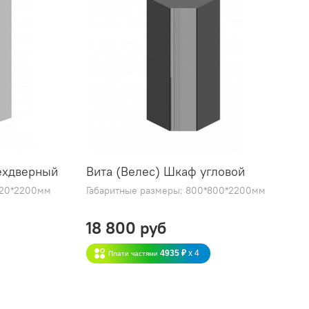
ехдверный
Вита (Велес) Шкаф угловой
520*2200мм
Габаритные размеры: 800*800*2200мм
18 800 руб
4935 ₽
x 4
Плати частями