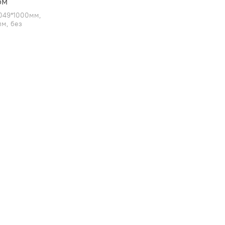
ом
2049*1000мм,
мм, без