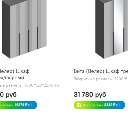
Велес) Шкаф
Вита (Велес) Шкаф тр
ехдверный
Габаритные размеры: 1200*
ные размеры: 1600*520*2200мм
40 руб
31 780 руб
10878 ₽
x 4
8342 ₽
x 4
и частями
Плати частями