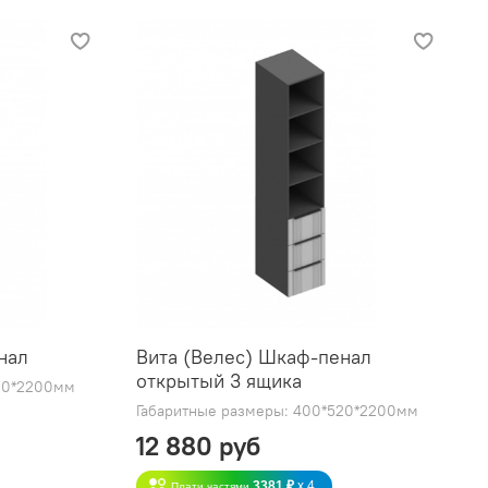
нал
Вита (Велес) Шкаф-пенал
открытый 3 ящика
520*2200мм
Габаритные размеры: 400*520*2200мм
12 880 руб
3381 ₽
x 4
Плати частями