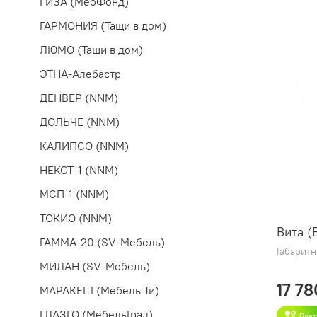
ГИЗА (МебФонд)
ГАРМОНИЯ (Тащи в дом)
ЛЮМО (Тащи в дом)
ЭТНА-Алебастр
ДЕНВЕР (NNM)
ДОЛЬЧЕ (NNM)
КАЛИПСО (NNM)
НЕКСТ-1 (NNM)
МСП-1 (NNM)
ТОКИО (NNM)
Вита (
ГАММА-20 (SV-Мебель)
Габарит
МИЛАН (SV-Мебель)
17 78
МАРАКЕШ (Мебель Ти)
ГЛАЗГО (МебельГрад)
Плат