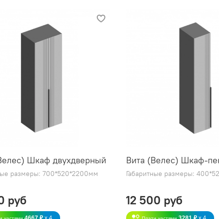
Велес) Шкаф двухдверный
Вита (Велес) Шкаф-пе
ные размеры: 700*520*2200мм
Габаритные размеры: 400*
0 руб
12 500 руб
4667 ₽
x 4
3281 ₽
x 4
и частями
Плати частями