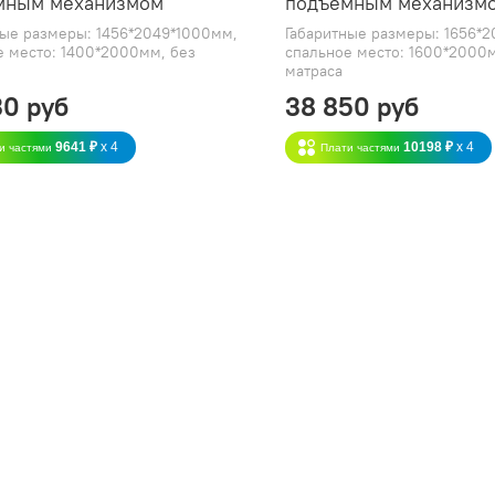
мным механизмом
подъемным механизм
ные размеры: 1456*2049*1000мм,
Габаритные размеры: 1656*
е место: 1400*2000мм, без
спальное место: 1600*2000
матраса
30 руб
38 850 руб
9641 ₽
x 4
10198 ₽
x 4
и частями
Плати частями