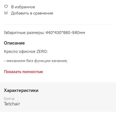
В избранное
Добавить в сравнение
Габаритные размеры: 440*430*880-980мм
Описание
Кресло офисное ZERO:
- механизм без функции качания;
- полиуретановые ролики (подходят для паркета и
Показать полностью
ламината);
- максимальная нагрузка 100 кг
Характеристики
Основание:
хром
Бренд
Tetchair