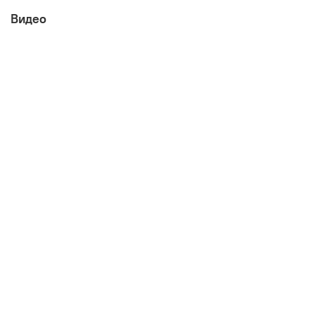
Видео
Габаритные размеры:
ширина 440 мм
глубина 430 мм