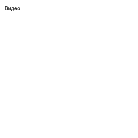
Видео
Габаритные размеры:
ширина 440 мм
глубина 430 мм