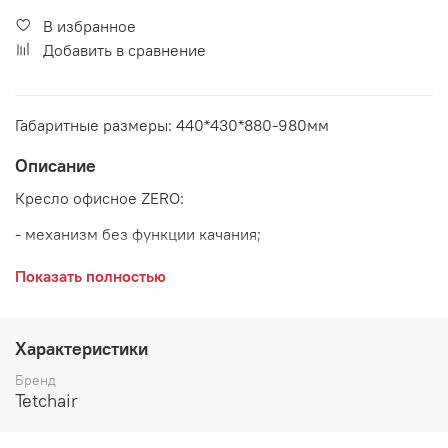
В избранное
Добавить в сравнение
Габаритные размеры: 440*430*880-980мм
Описание
Кресло офисное ZERO:
- механизм без функции качания;
- полиуретановые ролики (подходят для паркета и
Показать полностью
ламината);
- максимальная нагрузка 100 кг
Характеристики
Основание:
хром
Бренд
Tetchair