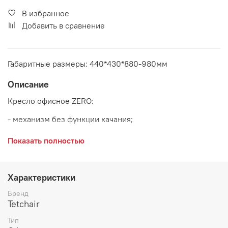
В избранное
Добавить в сравнение
Габаритные размеры: 440*430*880-980мм
Описание
Кресло офисное ZERO:
- механизм без функции качания;
- полиуретановые ролики (подходят для паркета и
Показать полностью
ламината);
- максимальная нагрузка 100 кг
Характеристики
Основание:
хром
Бренд
Tetchair
Тип