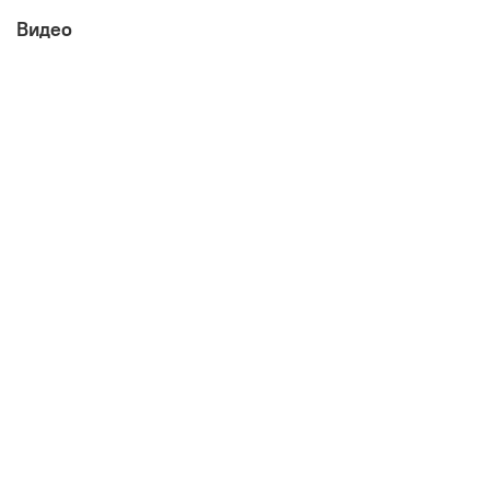
Видео
Габаритные размеры:
ширина 440 мм
глубина 430 мм