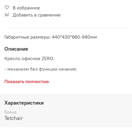
В избранное
Добавить в сравнение
Габаритные размеры: 440*430*880-980мм
Описание
Кресло офисное ZERO:
- механизм без функции качания;
- полиуретановые ролики (подходят для паркета и
Показать полностью
ламината);
- максимальная нагрузка 100 кг
Характеристики
Основание:
хром
Бренд
Tetchair