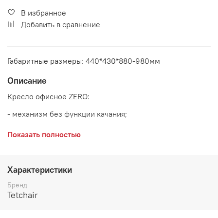
В избранное
Добавить в сравнение
Габаритные размеры: 440*430*880-980мм
Описание
Кресло офисное ZERO:
- механизм без функции качания;
- полиуретановые ролики (подходят для паркета и
Показать полностью
ламината);
- максимальная нагрузка 100 кг
Характеристики
Основание:
хром
Бренд
Tetchair