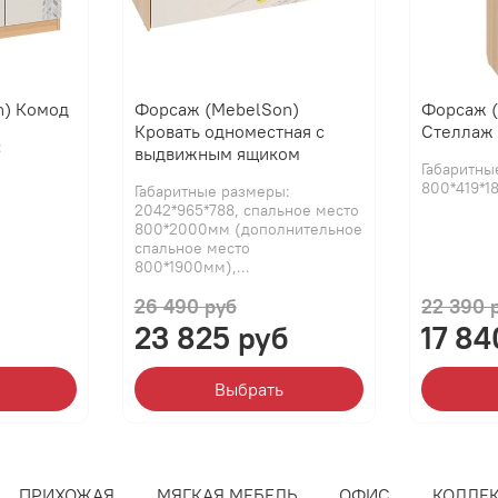
n) Комод
Форсаж (MebelSon)
Форсаж 
Кровать одноместная с
Стеллаж
:
выдвижным ящиком
Габаритны
800*419*1
Габаритные размеры:
2042*965*788, спальное место
800*2000мм (дополнительное
спальное место
800*1900мм),...
26 490 руб
22 390 
23 825 руб
17 84
Выбрать
ПРИХОЖАЯ
МЯГКАЯ МЕБЕЛЬ
ОФИС
КОЛЛЕ