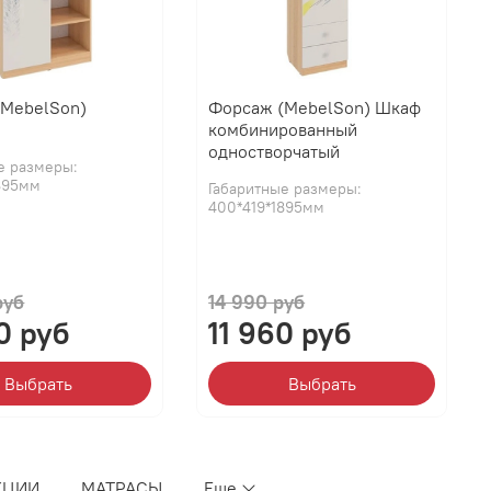
(MebelSon)
Форсаж (MebelSon) Шкаф
комбинированный
одностворчатый
е размеры:
895мм
Габаритные размеры:
400*419*1895мм
руб
14 990 руб
0 руб
11 960 руб
Выбрать
Выбрать
КЦИИ
МАТРАСЫ
Еще