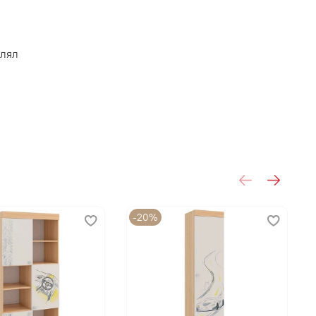
влял
ечатью)
й (без фотопечати)
-20%
БЕЛЬСОН (MEBELSON)