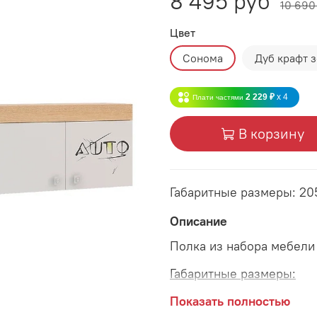
8 495 руб
10 690
Цвет
Сонома
Дуб крафт 
2 229 ₽
x 4
Плати частями
В корзину
Габаритные размеры: 2
Описание
Полка из набора мебели
Габаритные размеры:
длина 2052 мм
Показать полностью