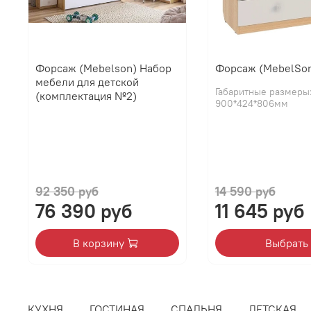
Форсаж (Mebelson) Набор
Форсаж (MebelSo
мебели для детской
Габаритные размеры
(комплектация №2)
900*424*806мм
92 350 руб
14 590 руб
76 390 руб
11 645 руб
В корзину
Выбрать
КУХНЯ
ГОСТИНАЯ
СПАЛЬНЯ
ДЕТСКАЯ