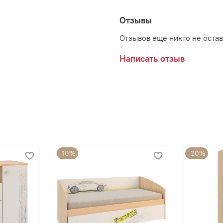
Отзывы
Отзывов еще никто не оста
Написать отзыв
Цвет:
Сонома/Белый (с фотоп
Дуб Крафт золотой/Белы
-10%
-20%
Производитель:
Мебельная фабрика МЕ