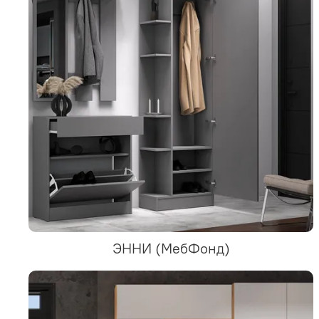
ЭННИ (МебФонд)