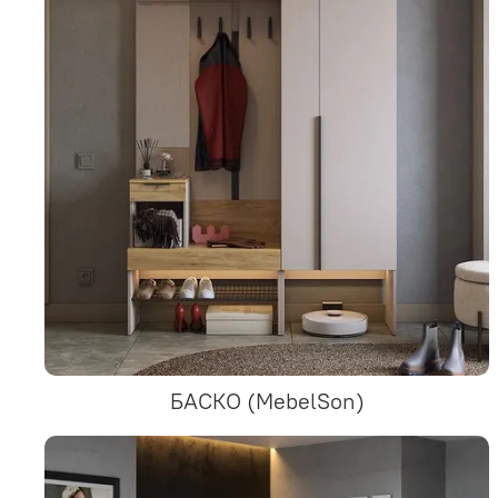
БАСКО (MebelSon)