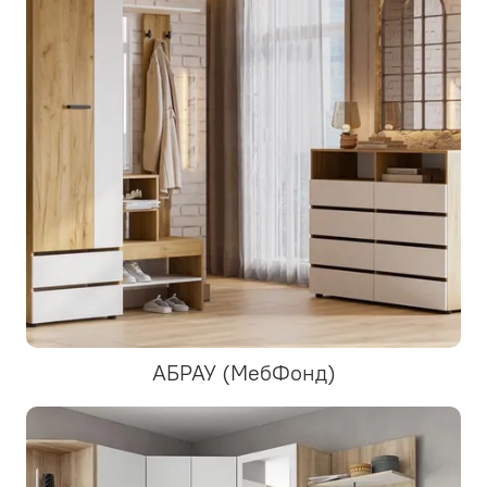
АБРАУ (МебФонд)