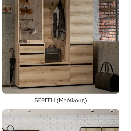
БЕРГЕН (МебФонд)