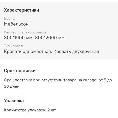
глубина 424 мм
Характеристики
высота 806 мм
Бренд
Спальное место:
800*2000 мм
Мебельсон
Размер спального места
Дополнительное спальное место в выдвижном ящике:
800*1900 мм, 800*2000 мм
800*1900 мм
Тип кровати
Дополнительно рекомендуется приобрести матрас, в
Кровать одноместная, Кровать двухярусная
комплект не входит
Цвет:
Срок поставки
Сонома/Белый (с фотопечатью)
Срок поставки при отсутствии товара на складе: от 5 до
Дуб Крафт золотой/Белый (без фотопечати)
30 дней
Упаковка
Производитель:
Количество упаковок: 2 шт
Мебельная фабрика МЕБЕЛЬСОН (MEBELSON)