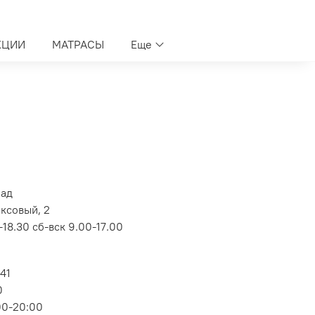
КЦИИ
МАТРАСЫ
Еще
лад
оксовый, 2
18.30 сб-вск 9.00-17.00
 41
0
00-20:00