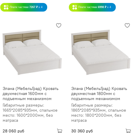
Плати частями
7267 ₽
x 4
Плати частями
6998 ₽
x 4
Элана (МебельГрад) Кровать
Элана (МебельГрад) Кровать
двухместная 1600мм с
двухместная 1800мм с
подъемным механизмом
подъемным механизмом
Габаритные размеры:
Габаритные размеры:
1665*2085*935мм, спальное
1865*2085*935мм, спальное
место: 1600*2000мм, без
место: 1800*2000мм, без
матраса
матраса
28 060 руб
30 360 руб