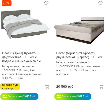
-15%
Наоми (ТриЯ) Кровать
Вегас (Горизонт) Кровать
двухместная 1600мм с
двухместная (каркас) 1600мм
подъемным механизмом
Габаритные размеры:
Габаритные размеры:
1674*2058*900мм, спальное
1724*2107*940мм, без
место: 1600*2000мм, без
матраса. Спальное место:
матраса
1600*2000мм
51 999 руб
20 560 руб
61 199 руб
Плати частями
13649 ₽
x 4
Плати частями
5397 ₽
x 4