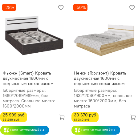
-28%
-50%
Фьюжн (Smart) Кровать
Ненси (Горизонт) Кровать
двухместная 1600мм с
двухместная 1600мм с
подъемным механизмом
подъемным механизмом
Габаритные размеры:
Габаритные размеры:
1660*2069*969мм, без
1632*2040*900мм, спальное
матраса. Спальное место:
место: 1600*2000мм, без
1600*2000мм
матраса
25 999 руб
30 670 руб
36 299 руб
61 340 руб
Плати частями
6824 ₽
x 4
Плати частями
8050 ₽
x 4