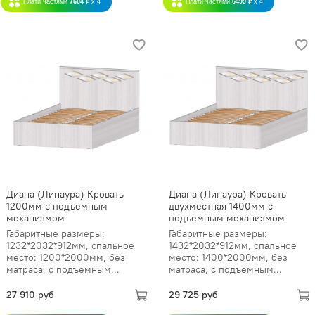
Плати частями
7604 ₽
x 4
Плати частями
6499 ₽
x 4
Диана (Линаура) Кровать
Диана (Линаура) Кровать
1200мм с подъемным
двухместная 1400мм с
механизмом
подъемным механизмом
Габаритные размеры:
Габаритные размеры:
1232*2032*912мм, спальное
1432*2032*912мм, спальное
место: 1200*2000мм, без
место: 1400*2000мм, без
матраса, с подъемным...
матраса, с подъемным...
27 910 руб
29 725 руб