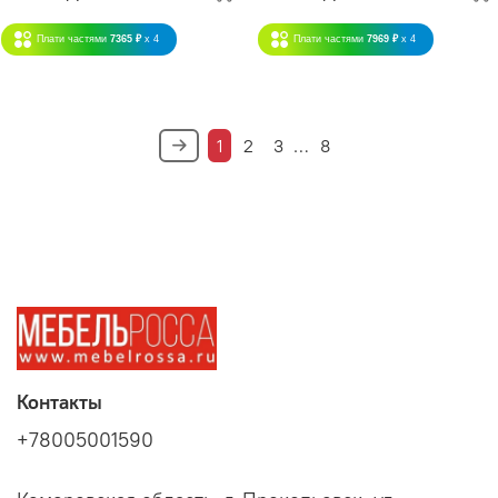
Плати частями
7365 ₽
x 4
Плати частями
7969 ₽
x 4
1
2
3
…
8
Контакты
+78005001590