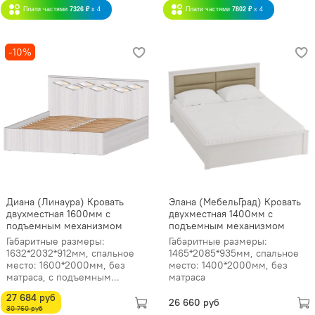
Плати частями
7326 ₽
x 4
Плати частями
7802 ₽
x 4
-10%
Диана (Линаура) Кровать
Элана (МебельГрад) Кровать
двухместная 1600мм с
двухместная 1400мм с
подъемным механизмом
подъемным механизмом
Габаритные размеры:
Габаритные размеры:
1632*2032*912мм, спальное
1465*2085*935мм, спальное
место: 1600*2000мм, без
место: 1400*2000мм, без
матраса, с подъемным...
матраса
27 684 руб
26 660 руб
30 760 руб