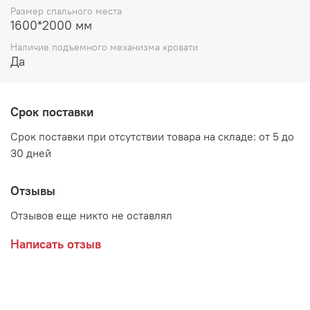
Размер спального места
в комплект не входит
1600*2000 мм
Материалы:
Наличие подъемного механизма кровати
Да
ЛДСП Венге/Дуб молочный
Производитель:
Срок поставки
Мебельная фабрика ГОРИЗОНТ
Срок поставки при отсутствии товара на складе: от 5 до
30 дней
Отзывы
Отзывов еще никто не оставлял
Написать отзыв