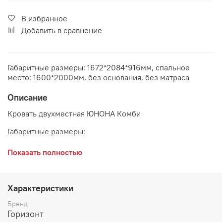
В избранное
Добавить в сравнение
Габаритные размеры: 1672*2084*916мм, спальное
место: 1600*2000мм, без основания, без матраса
Описание
Кровать двухместная ЮНОНА Комби
Габаритные размеры:
ширина 1672 мм
Показать полностью
длина 2084 мм
высота 916 мм
Характеристики
Размер спального места:
1600*2000 мм
Бренд
Горизонт
Дополнительно рекомендуется приобрести основание,