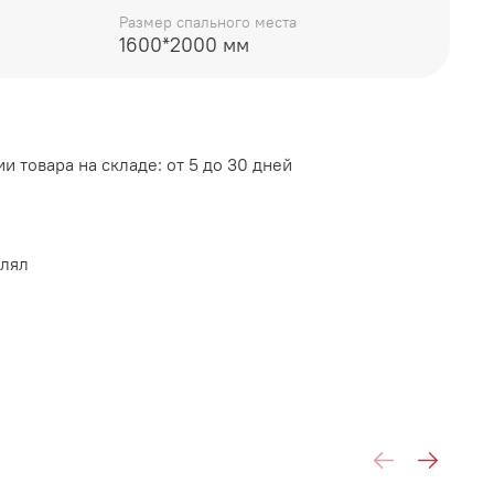
Размер спального места
ный
1600*2000 мм
матрас: ДСП
РИЗОНТ
и товара на складе: от 5 до 30 дней
влял