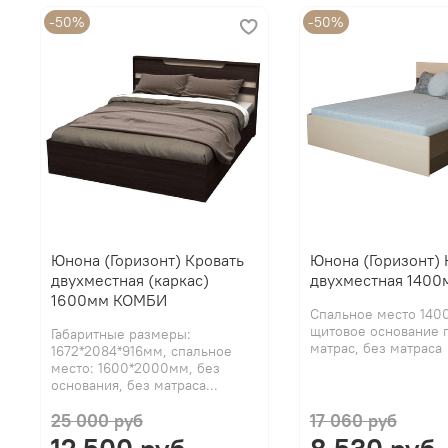
-50%
-50%
Юнона (Горизонт) Кровать
Юнона (Горизонт) 
двухместная (каркас)
двухместная 1400
1600мм КОМБИ
Спальное место 140
щитовое основание 
Габаритные размеры:
матрас, без матраса
1672*2084*916мм, спальное
место: 1600*2000мм, без
основания, без матраса...
25 000 руб
17 060 руб