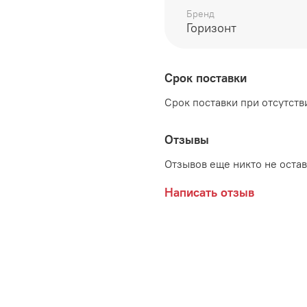
Бренд
ЛДСП Венге/Дуб молоч
Горизонт
Щитовое основание под 
Производитель:
Срок поставки
Мебельная фабрика ГО
Срок поставки при отсутстви
Отзывы
Отзывов еще никто не оста
Написать отзыв