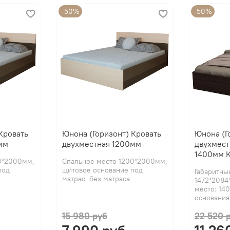
-50%
-50%
Кровать
Юнона (Горизонт) Кровать
Юнона (Г
мм
двухместная 1200мм
двухмест
1400мм 
0*2000мм,
Спальное место 1200*2000мм,
под
щитовое основание под
Габаритны
матрас, без матраса
1472*2084
место: 14
основания,
15 980 руб
22 520 