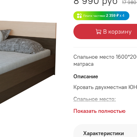
8 990 руб
17 980
2 359 ₽
x 4
Плати частями
В корзину
Спальное место 1600*20
матраса
Описание
Кровать двухместная Ю
Спальное место:
длина 2000 мм
Показать полностью
ширина 1600 мм
Характеристики
Материалы: