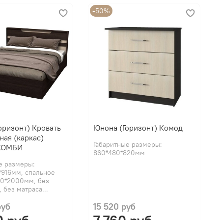
-50%
оризонт) Кровать
Юнона (Горизонт) Комод
ная (каркас)
Габаритные размеры:
КОМБИ
860*480*820мм
е размеры:
*916мм, спальное
00*2000мм, без
 без матраса...
руб
15 520 руб