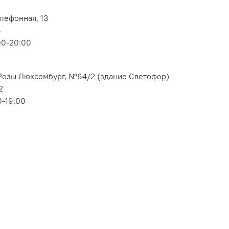
елефонная, 13
6
00-20:00
. Розы Люксембург, №64/2 (здание Светофор)
2
0-19:00