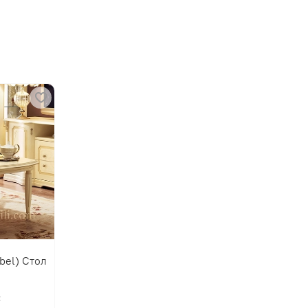
bel) Стол
: