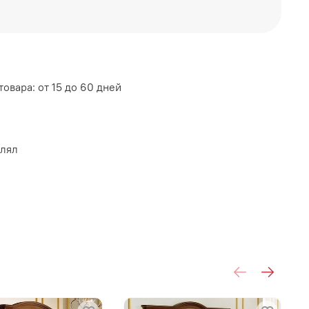
АСС МЕБЕЛЬ
овара: от 15 до 60 дней
влял