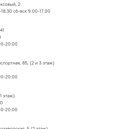
оксовый, 2
18.30 сб-вск 9.00-17.00
 41
0
00-20:00
портная, 85, (2 и 3 этаж)
00-20:00
1 этаж)
80
00-20:00
озаводская, 5 (2 этаж)