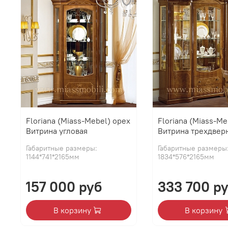
Floriana (Miass-Mebel) орех
Floriana (Miass-Me
Витрина угловая
Витрина трехдвер
Габаритные размеры:
Габаритные размеры
1144*741*2165мм
1834*576*2165мм
157 000 руб
333 700 р
В корзину
В корзину