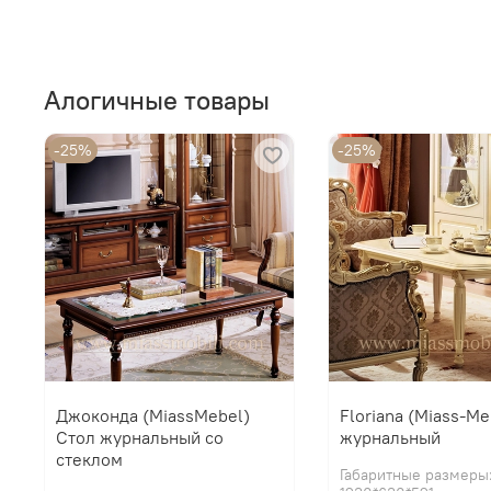
Алогичные товары
-25%
-25%
Джоконда (MiassMebel)
Floriana (Miass-Me
Стол журнальный со
журнальный
стеклом
Габаритные размеры