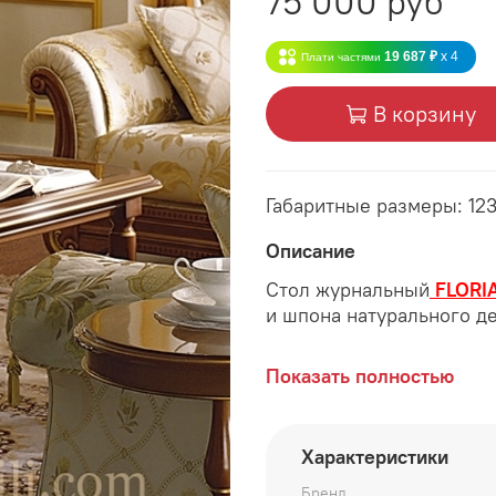
75 000 руб
19 687 ₽
x 4
Плати частями
В корзину
Габаритные размеры: 12
Описание
Стол журнальный
FLORI
и шпона натурального де
Габаритные размеры:
Показать полностью
длина 1230 мм
ширина 630 мм
Характеристики
высота 521 мм
Бренд