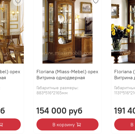
bel) орех
Floriana (Miass-Mebel) орех
Floriana 
ная
Витрина однодверная
Витрина 
:
Габаритные размеры:
Габаритны
883*516*2165мм
1131*516*
уб
154 000 руб
191 4
В корзину
В