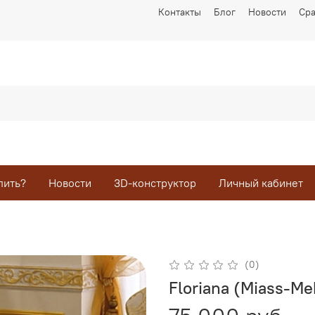
Контакты
Блог
Новости
Ср
пить?
Новости
3D-конструктор
Личный кабинет
(0)
Floriana (Miass-M