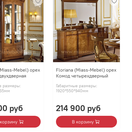
(Miass-Mebel) орех
Floriana (Miass-Mebel) орех
двухдверная
Комод четырехдверный
е размеры:
Габаритные размеры:
2165мм
1920*550*940мм
00 руб
214 900 руб
 корзину
В корзину