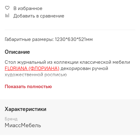
В избранное
Добавить в сравнение
Габаритные размеры: 1230*630*521мм
Описание
Стол журнальный из коллекции классической мебели
FLORIANA (ФЛОРИАНА)
декорирован ручной
художественной росписью
Габаритные размеры:
Показать полностью
длина 1230 мм
ширина 630 мм
Характеристики
Бренд
высота 521 мм
МиассМебель