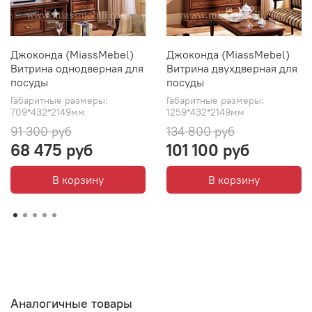
Джоконда (MiassMebel)
Джоконда (MiassMebel)
Витрина однодверная для
Витрина двухдверная для
посуды
посуды
Габаритные размеры:
Габаритные размеры:
709*432*2149мм
1259*432*2149мм
91 300 руб
134 800 руб
68 475 руб
101 100 руб
В корзину
В корзину
Аналогичные товары