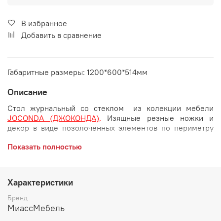
В избранное
Добавить в сравнение
Габаритные размеры: 1200*600*514мм
Описание
Стол журнальный со стеклом из колекции мебели
JOCONDA (ДЖОКОНДА)
.
Изящные резные ножки и
декор в виде позолоченных элементов по периметру
столешницы придают изделию легкость.
Показать полностью
Габаритные размеры:
длина 1200 мм
Характеристики
глубина 600 мм
Бренд
МиассМебель
высота 514 мм