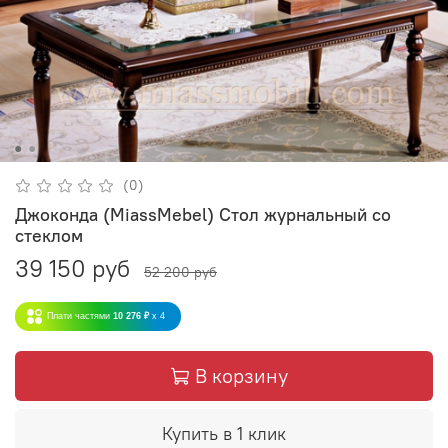
(0)
Джоконда (MiassMebel) Стол журнальный со
стеклом
39 150 руб
52 200 руб
Плати частями
10 276 ₽
x 4
В корзину
Купить в 1 клик