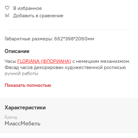
В избранное
Добавить в сравнение
Габаритные размеры: 662*398*2060мм
Описание
Часы
FLORIANA (ФЛОРИАНА)
с немецким механизмом.
Фасад часов декорирован художественной росписью
ручной работы
Габаритные размеры:
Показать полностью
длина 662 мм
глубина 398 мм
Характеристики
Бренд
высота 2060 мм
МиассМебель