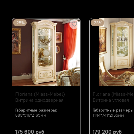
Сопутствующие товары
-25%
-25%
Floriana (Miass-Mebel)
Floriana (Miass-Me
Витрина однодверная
Витрина угловая
Габаритные размеры:
Габаритные размеры
883*516*2165мм
1144*741*2165мм
175 600 руб
179 200 руб