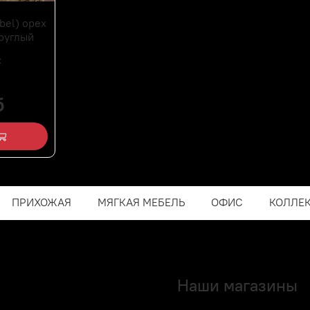
bel) орех
руглый
:
б
ПРИХОЖАЯ
МЯГКАЯ МЕБЕЛЬ
ОФИС
КОЛЛЕ
Наши магазины