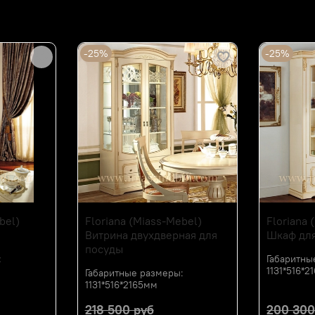
Мебельная фабрика МИ
-25%
-25%
bel)
Floriana (Miass-Mebel)
Floriana 
Витрина двухдверная для
Шкаф для
посуды
:
Габаритны
1131*516*
Габаритные размеры:
1131*516*2165мм
218 500 руб
200 300