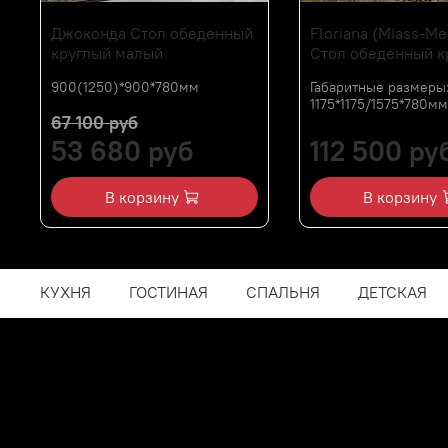
Джоконда Стол обеденный
Floriana (Miass-Me
круглый малый
Стол обеденный к
900(1250)*900*780мм
Габаритные размеры
1175*1175/1575*780мм
67 100 руб
53 680 руб
112 500 ру
В корзину
В корзину
КУХНЯ
ГОСТИНАЯ
СПАЛЬНЯ
ДЕТСКАЯ