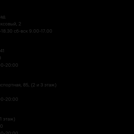
лад
оксовый, 2
18.30 сб-вск 9.00-17.00
 41
0
00-20:00
портная, 85, (2 и 3 этаж)
00-20:00
1 этаж)
80
00-20:00