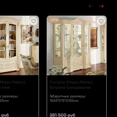
АСС МЕБЕЛЬ
-25%
(Miass-Mebel)
Floriana (Miass-Mebel)
 книг
Витрина трехдверная
е размеры:
Габаритные размеры:
2165мм
1834*576*2165мм
 руб
381 500 руб