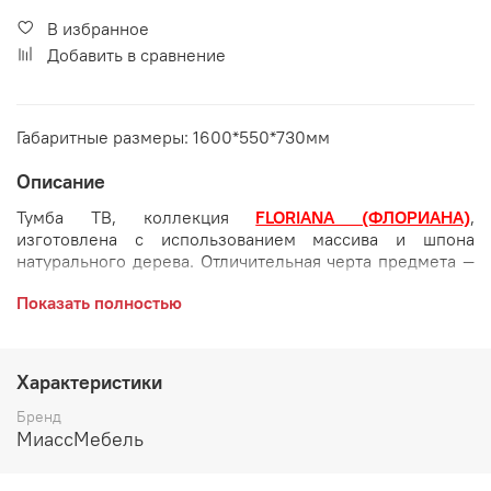
В избранное
Добавить в сравнение
Габаритные размеры: 1600*550*730мм
Описание
Тумба ТВ, коллекция
FLORIANA (ФЛОРИАНА)
,
изготовлена с использованием массива и шпона
натурального дерева. Отличительная черта предмета —
отделка шпоном корня ценных пород древесины.
Показать полностью
Габаритные размеры:
длина 1600 мм
Характеристики
глубина 550 мм
Бренд
МиассМебель
высота 730 мм