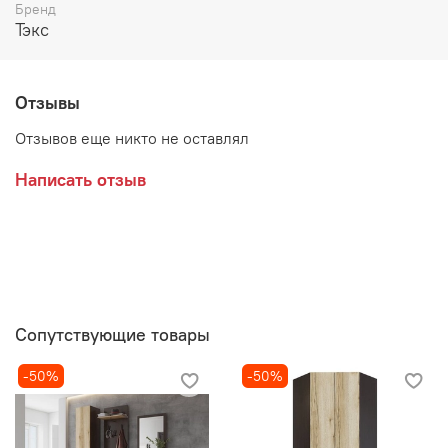
Бренд
Возможные расцветки:
Тэкс
Сонома
Венге
Отзывы
Материалы:
ЛДСП
Отзывов еще никто не оставлял
Написать отзыв
Производитель:
Мебельная фабрика ТЕКС
Сопутствующие товары
-50%
-50%