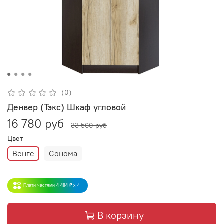
(0)
Денвер (Тэкс) Шкаф угловой
16 780 руб
33 560 руб
Цвет
Венге
Сонома
Плати частями
4 404 ₽
x 4
В корзину