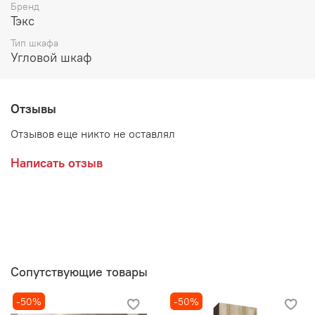
Возможные расцветки:
Бренд
Тэкс
Сонома/Белый
Тип шкафа
Венге/Дуб Делано
Угловой шкаф
Материалы:
ЛДСП
Отзывы
Отзывов еще никто не оставлял
Производитель:
Написать отзыв
Мебельная фабрика ТЕКС
Сопутствующие товары
-50%
-50%