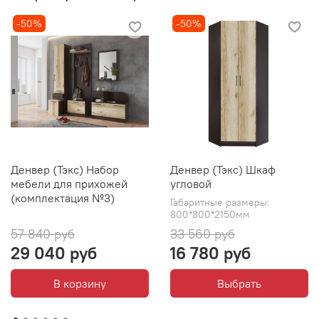
Материалы:
ЛДСП
-50%
-50%
Производитель:
Мебельная фабрика ТЕКС
Денвер (Тэкс) Набор
Денвер (Тэкс) Шкаф
мебели для прихожей
угловой
(комплектация №3)
Габаритные размеры:
800*800*2150мм
57 840 руб
33 560 руб
29 040 руб
16 780 руб
В корзину
Выбрать