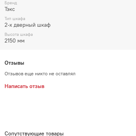
Бренд
Тэкс
Тип шкафа
2-х дверный шкаф
Высота шкафа
2150 мм
Отзывы
Отзывов еще никто не оставлял
Написать отзыв
Возможные расцветки:
Сонома/Белый
Венге/Дуб Делано
Сопутствующие товары