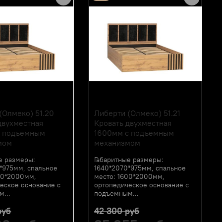
МЕКО
(Олмеко) 51.20
Либерти (Олмеко) 51.21
двухместная
Кровать двухместная
с подъемным
1600мм с подъемным
мом
механизмом
е размеры:
Габаритные размеры:
*975мм, спальное
1640*2070*975мм, спальное
00*2000мм,
место: 1600*2000мм,
еское основание с
ортопедическое основание с
...
подъемным...
руб
42 300 руб