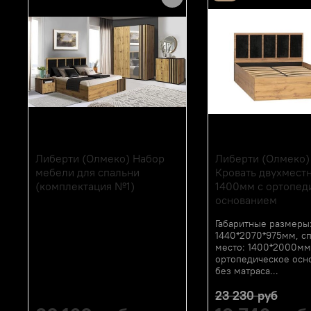
Либерти (Олмеко) Набор
Либерти (Олмеко) 
мебели для спальни
Кровать двухмест
(комплектация №1)
1400мм с ортопед
основанием
Габаритные размеры
1440*2070*975мм, с
место: 1400*2000мм
ортопедическое осн
без матраса...
23 230 руб