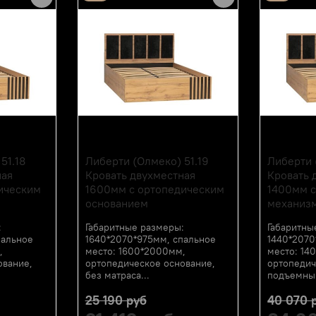
Производитель:
Мебельная фабрика ОЛ
51.18
Либерти (Олмеко) 51.19
Либерти 
ная
Кровать двухместная
Кровать 
ическим
1600мм с ортопедическим
1400мм 
основанием
механиз
:
Габаритные размеры:
Габаритны
пальное
1640*2070*975мм, спальное
1440*2070
,
место: 1600*2000мм,
место: 14
ование,
ортопедическое основание,
ортопедич
без матраса...
подъемным
25 190 руб
40 070 