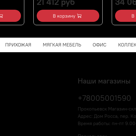
21 412 руб
34 0
В корзину
В
ПРИХОЖАЯ
МЯГКАЯ МЕБЕЛЬ
ОФИС
КОЛЛЕ
Наши магазины
+78005001590
Прокопьевск Магазин-ск
Адрес: Дом Росса, пер. К
Время работы: пн-пт 9.00-
Прокопьевск