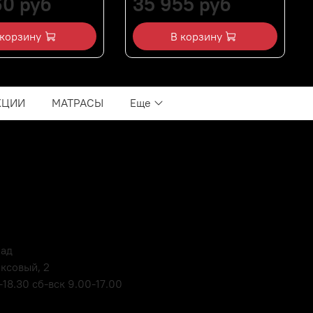
60 руб
35 955 руб
 корзину
В корзину
КЦИИ
МАТРАСЫ
Еще
лад
оксовый, 2
18.30 сб-вск 9.00-17.00