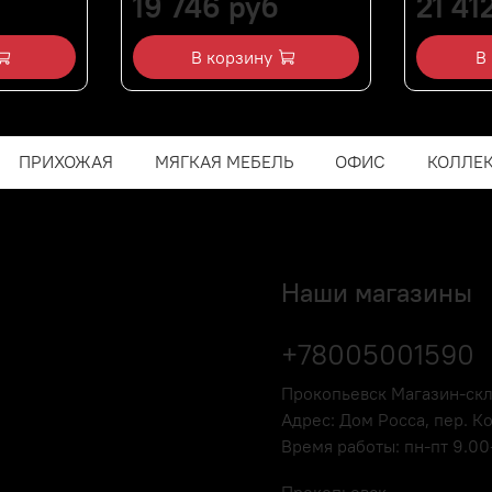
19 746 руб
21 41
В корзину
В
ПРИХОЖАЯ
МЯГКАЯ МЕБЕЛЬ
ОФИС
КОЛЛЕ
Наши магазины
+78005001590
Прокопьевск Магазин-ск
Адрес: Дом Росса, пер. К
Время работы: пн-пт 9.00-
Прокопьевск