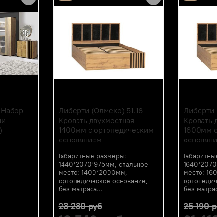
Производитель:
Мебельная фабрика ОЛ
 Набор
Либерти (Олмеко) 51.18
Либерти 
ни
Кровать двухместная
Кровать 
)
1400мм с ортопедическим
1600мм с
основанием
основан
Габаритные размеры:
Габаритны
1440*2070*975мм, спальное
1640*2070
место: 1400*2000мм,
место: 16
ортопедическое основание,
ортопедич
без матраса...
без матрас
23 230 руб
25 190 