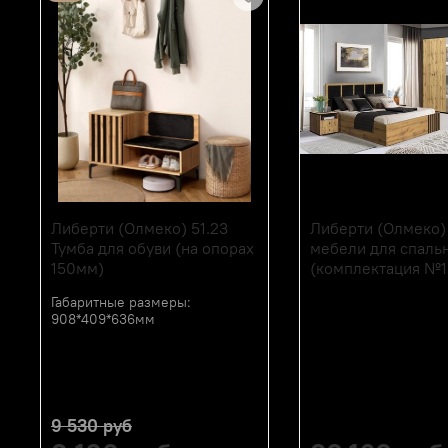
Либерти (Олмеко) 51.23
Либерти (Олмеко)
Тумба для обуви (на опорах
мебели для спаль
150мм)
(комплектация №1
Габаритные размеры:
908*409*636мм
9 530 руб