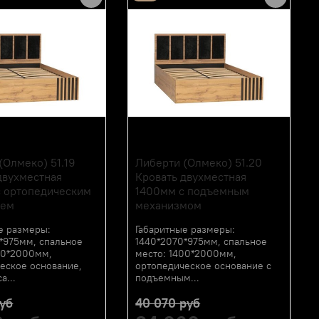
МЕКО
(Олмеко) 51.19
Либерти (Олмеко) 51.20
двухместная
Кровать двухместная
 ортопедическим
1400мм с подъемным
ием
механизмом
е размеры:
Габаритные размеры:
*975мм, спальное
1440*2070*975мм, спальное
00*2000мм,
место: 1400*2000мм,
еское основание,
ортопедическое основание с
а...
подъемным...
руб
40 070 руб