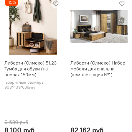
-15%
Либерти (Олмеко) 51.23
Либерти (Олмеко) Набор
Тумба для обуви (на
мебели для спальни
опорах 150мм)
(комплектация №1)
Габаритные размеры:
908*409*636мм
9 530 руб
8 100 руб
82 162 руб