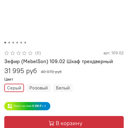
(0)
арт.
109.02
Зефир (MebelSon) 109.02 Шкаф трехдверный
31 995 руб
40 070 руб
Цвет
Серый
Розовый
Белый
Плати частями
8 398 ₽
x 4
В корзину