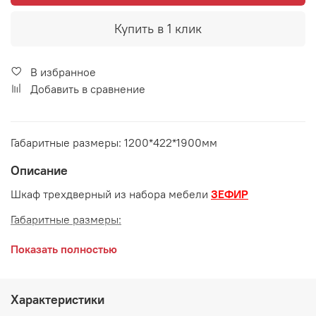
Купить в 1 клик
В избранное
Добавить в сравнение
Габаритные размеры: 1200*422*1900мм
Описание
Шкаф трехдверный из набора мебели
ЗЕФИР
Габаритные размеры:
длина 1200 мм
Показать полностью
глубина 422 мм
высота 1900 мм
Характеристики