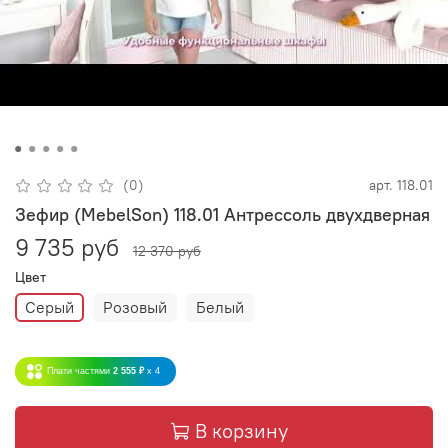
(0)
арт.
118.01
Зефир (MebelSon) 118.01 Антрессоль двухдверная
9 735 руб
12 370 руб
Цвет
Серый
Розовый
Белый
Плати частями
2 555 ₽
x 4
В корзину