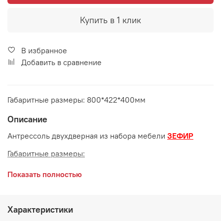
Купить в 1 клик
В избранное
Добавить в сравнение
Габаритные размеры: 800*422*400мм
Описание
Антрессоль двухдверная из набора мебели
ЗЕФИР
Габаритные размеры:
длина 800 мм
Показать полностью
глубина 422 мм
высота 400 мм
Характеристики