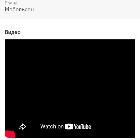
Бренд
Мебельсон
Видео
Возможные расцветки:
Пудра розовая (эмаль)/Белое дерево
Серый (эмаль)/Белое дерево