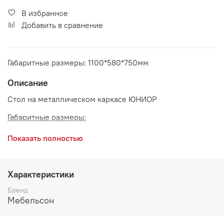
В избранное
Добавить в сравнение
Габаритные размеры: 1100*580*750мм
Описание
Стол на металлическом каркасе ЮНИОР
Габаритные размеры:
длина 1100 мм
Показать полностью
глубина 580 мм
высота 750 мм
Характеристики
Цвет:
Белое дерево/Белый
Бренд
Мебельсон