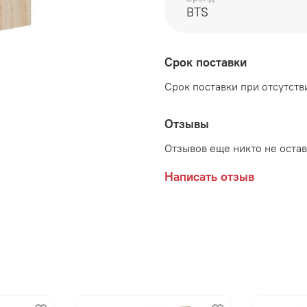
Цвет:
Сонома/Белый
BTS
Декоративные элементы
Срок поставки
Срок поставки при отсутстви
Производитель:
Мебельная фабрика BTS
Отзывы
Отзывов еще никто не оста
Написать отзыв