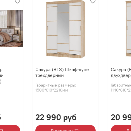
ор
Сакура (BTS) Шкаф-купе
Сакура (
ни
трехдверный
двухдве
)
Габаритные размеры:
Габаритны
1500*610*2216мм
1140*610*
б
22 990 руб
20 9
В корзину
В