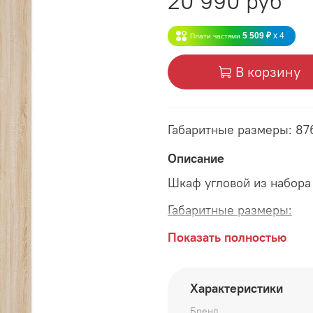
20 990 руб
5 509 ₽
x 4
Плати частями
В корзину
Габаритные размеры: 87
Описание
Шкаф угловой из набора
Габаритные размеры:
длина 876 мм
Показать полностью
ширина 876 мм
Характеристики
высота 2216 мм
Бренд