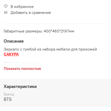
В избранное
Добавить в сравнение
Габаритные размеры: 400*465*2197мм
Описание
Зеркало с тумбой из набора мебели для прихожей
САКУРА
Габаритные размеры:
Показать полностью
длина 400 мм
глубина 465 мм
Характеристики
высота 2197 мм
Бренд
Цвет:
Сонома/Белый
BTS
Декоративные элементы: МДФ-накладки