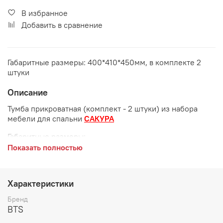
В избранное
Добавить в сравнение
Габаритные размеры: 400*410*450мм, в комплекте 2
штуки
Описание
Тумба прикроватная (комплект - 2 штуки) из набора
мебели для спальни
САКУРА
Габаритные размеры:
Показать полностью
длина 400 мм
глубина 450 мм
Характеристики
высота 410 мм
Бренд
Цвет:
Сонома/Белый
BTS