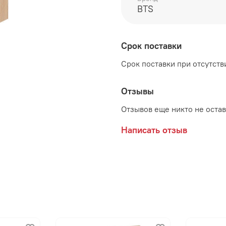
Цвет:
Сонома/Белый
BTS
Декоративные элементы
Срок поставки
Срок поставки при отсутстви
Производитель:
Мебельная фабрика BTS
Отзывы
Отзывов еще никто не оста
Написать отзыв