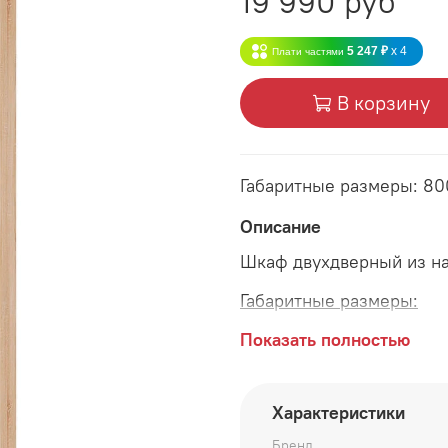
19 990 руб
5 247 ₽
x 4
Плати частями
В корзину
Габаритные размеры: 80
Описание
Шкаф двухдверный из н
Габаритные размеры:
длина 800 мм
Показать полностью
глубина 610 мм
Характеристики
высота 2216 мм
Бренд