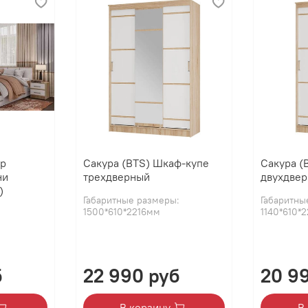
ор
Сакура (BTS) Шкаф-купе
Сакура (
ни
трехдверный
двухдве
)
Габаритные размеры:
Габаритны
1500*610*2216мм
1140*610*
б
22 990 руб
20 9
В корзину
В