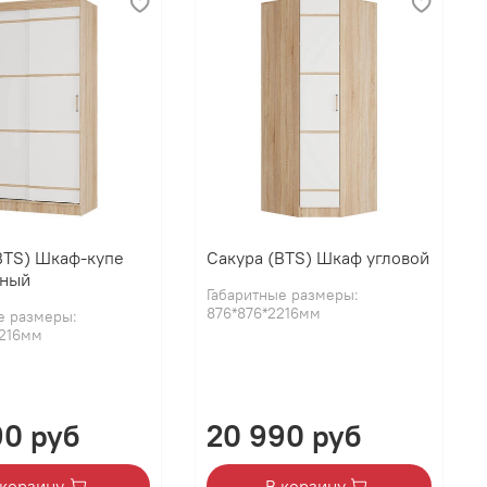
BTS) Шкаф-купе
Сакура (BTS) Шкаф угловой
рный
Габаритные размеры:
876*876*2216мм
е размеры:
2216мм
90 руб
20 990 руб
 корзину
В корзину