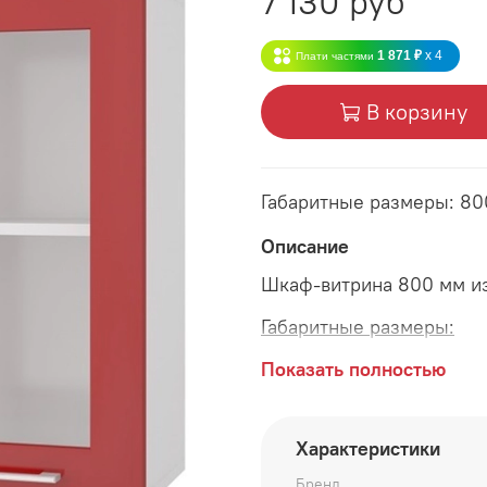
7 130 руб
1 871 ₽
x 4
Плати частями
В корзину
Габаритные размеры: 8
Описание
Шкаф-витрина 800 мм из
Габаритные размеры:
длина 800 мм
Показать полностью
глубина 315 мм
Характеристики
высота 690 мм
Бренд