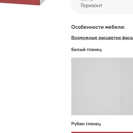
Возможные расцветки ф
Горизонт
глянец, Шоколад глянец
Корпус:
ЛДСП Белый
Особенности мебели:
Возможные расцветки фаса
Производитель:
Белый глянец
Мебельная фабрика ГО
Рубин глянец