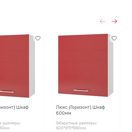
ризонт) Шкаф
Люкс (Горизонт) Шкаф
600мм
е размеры:
Габаритные размеры:
690мм
600*315*690мм