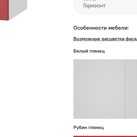
Возможные расцветки ф
Горизонт
глянец, Шоколад глянец
Корпус:
ЛДСП Белый
Особенности мебели:
Возможные расцветки фаса
Производитель:
Белый глянец
Мебельная фабрика ГО
Рубин глянец