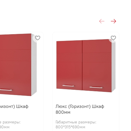
ризонт) Шкаф
Люкс (Горизонт) Шкаф
800мм
е размеры:
Габаритные размеры:
690мм
800*315*690мм