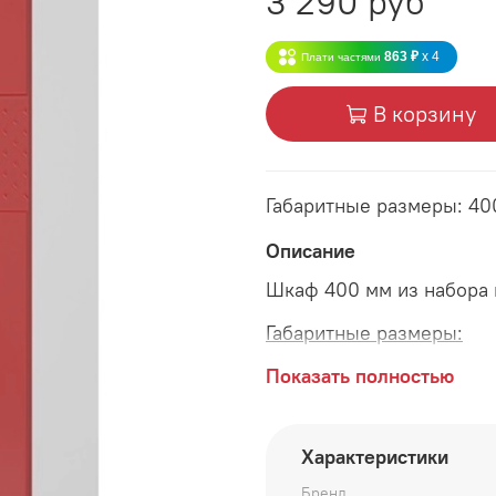
3 290 руб
863 ₽
x 4
Плати частями
В корзину
Габаритные размеры: 40
Описание
Шкаф 400 мм из набора 
Габаритные размеры:
длина 400 мм
Показать полностью
глубина 315 мм
Характеристики
высота 690 мм
Бренд