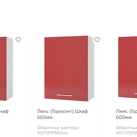
Шкаф
Люкс (Горизонт) Шкаф
Люкс (Го
500мм
600мм
:
Габаритные размеры:
Габаритны
500*315*690мм
600*315*