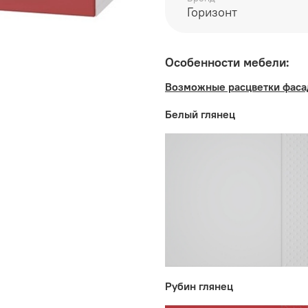
Возможные расцветки ф
Горизонт
глянец, Шоколад глянец
Корпус:
ЛДСП Белый
Особенности мебели:
Возможные расцветки фаса
Производитель:
Белый глянец
Мебельная фабрика ГО
Рубин глянец