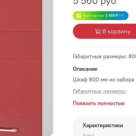
5 560 руб
1 459 ₽
x 4
Плати частями
В корзину
Габаритные размеры: 8
Описание
Шкаф 800 мм из набора
Габаритные размеры:
длина 800 мм
Показать полностью
глубина 315 мм
Характеристики
высота 690 мм
Бренд