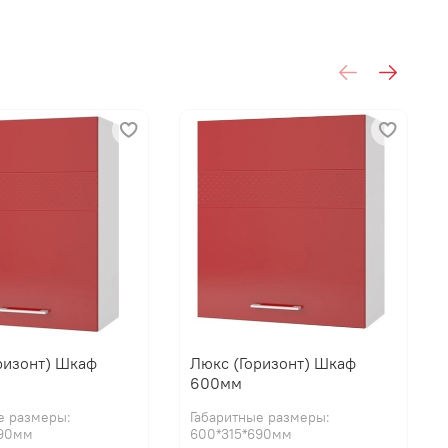
ризонт) Шкаф
Люкс (Горизонт) Шкаф
600мм
е размеры:
Габаритные размеры:
690мм
600*315*690мм